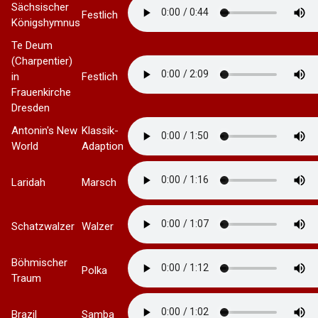
Sächsischer
Festlich
Königshymnus
Te Deum
(Charpentier)
in
Festlich
Frauenkirche
Dresden
Antonin's New
Klassik-
World
Adaption
Laridah
Marsch
Schatzwalzer
Walzer
Böhmischer
Polka
Traum
Brazil
Samba