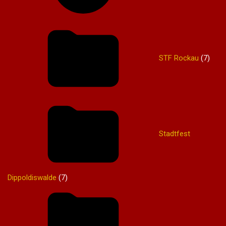
STF Rockau
(7)
Stadtfest
Dippoldiswalde
(7)